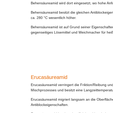
Behensäureamid wird dort eingesetzt, wo hohe Anf
Behensäureamid besitzt die gleichen Antiblockeigens
ca. 280 °C wesentlich höher.
Behensäureamid ist auf Grund seiner Eigenschafte
gegenseitiges Lösemittel und Weichmacher für he
Erucasäureamid
Erucasäureamid verringert die Friktion/Reibung u
Mischprozesses und besitzt eine Langzeittemperatu
Erucasäureamid migriert langsam an die Oberfläche 
Antiblockeigenschaften.