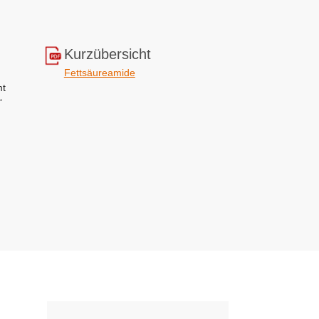
Kurzübersicht
Fettsäureamide
mt
“